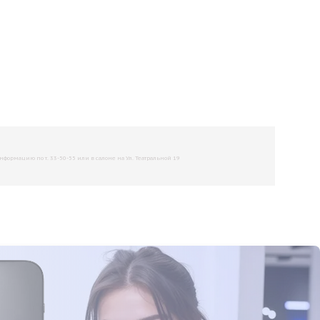
рмацию по т. 33-50-55 или в салоне на Ул. Театральной 19