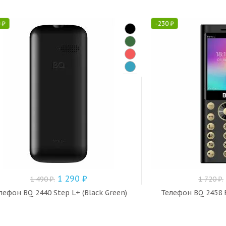
0
₽
-
230
₽
1 290
₽
1 490
₽
.
1 720
₽
.
лефон BQ 2440 Step L+ (Black Green)
Телефон BQ 2458 Ba