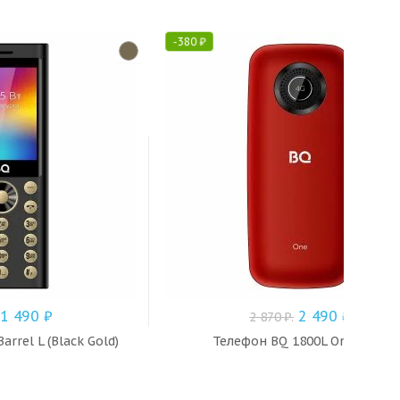
-
380
₽
1 490
₽
2 490
₽
2 870
₽
.
rrel L (Black Gold)
Телефон BQ 1800L One (Red)