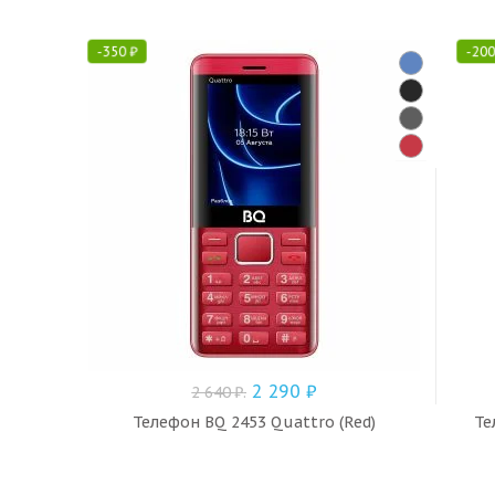
-
350
₽
-
20
2 290
₽
2 640
₽
.
Телефон BQ 2453 Quattro (Red)
Те