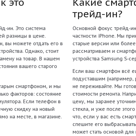
к это
Какие смарт
трейд-ин?
йд-ин
. Это система
Основной фокус трейд-ин 
ей разницы в цене.
частности iPhone. Мы пр
н, вы можете отдать его в
старые версии или более
стройства. Однако, стоит
рассматриваем и смартфо
замену на товар. В нашем
устройства Samsung S-се
стояния вашего старого
Если ваш смартфон всё е
подуставшим (например, р
старым смартфоном, и мы
не переживайте. Мы готов
лько факторов: состояние
стоимости ремонта. Напри
мулятора. Если телефон в
цену, мы заранее уточним
ичную скидку на новый
стекла, и уже после этог
мо на месте, в магазине.
что, если у вас есть см
спешите его выбрасывать 
может стать основой для 