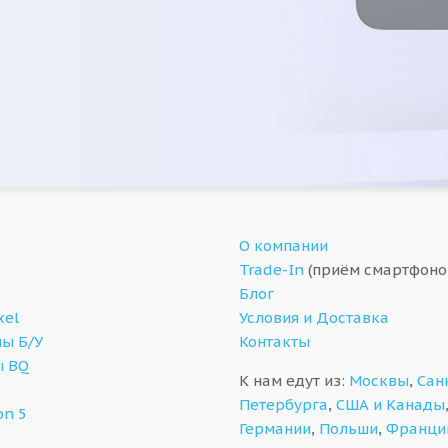
О компании
Trade-In
(приём смартфоно
Блог
xel
Условия и Доставка
ы Б/У
Контакты
ы BQ
К нам едут из:
Москвы
,
Сан
Петербурга
,
США и Канады
on 5
Германии
,
Польши
,
Франци