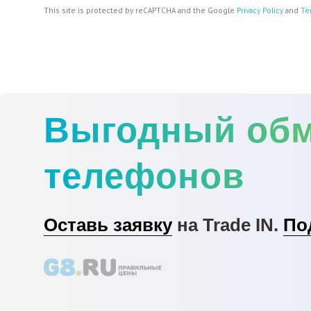
This site is protected by reCAPTCHA and the Google
Privacy Policy
and
Te
Выгодный об
телефонов
Оставь заявку
на Trade IN.
По