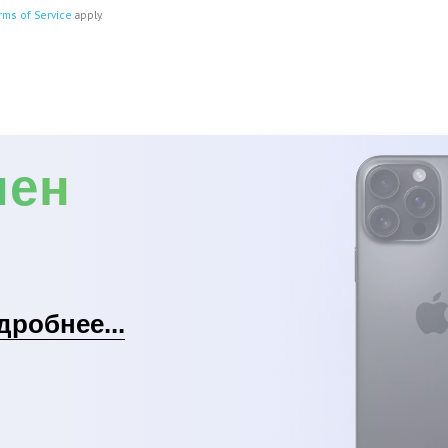
rms of Service
apply.
мен
дробнее...