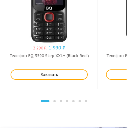
1 990
₽
2 290
₽
.
Телефон BQ 3590 Step XXL+ (Black Red )
Телефон BQ
Заказать