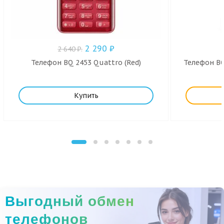
2 290
₽
2 640
₽
.
Телефон BQ 2453 Quattro (Red)
Телефон BQ 
Купить
Выгодный обмен
телефонов