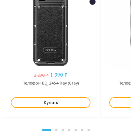
1 990
₽
2 290
₽
.
Телефон BQ 2454 Ray (Gray)
Телефо
Купить