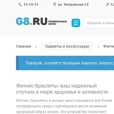
S
S
33-50-55
ул. Театральная 19
5
k
k
i
i
П
p
p
о
и
t
t
с
o
o
к
т
n
c
о
Главная
Гаджеты и Аксессуары
Фитн
в
a
o
а
v
n
р
о
i
t
в
Товаров, соответствующих вашему запросу
g
e
a
n
t
t
Фитнес-браслеты: ваш надежный
i
спутник в мире здоровья и активности
o
n
Фитнес-браслеты и умные часы становятся всё более
популярными среди стремящихся вести активный
здоровый образ жизни. Эти устройства помогают