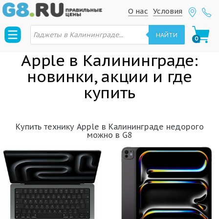
S
S
О нас
Условия
k
k
П
i
i
о
НАЙТИ
0
и
p
p
с
к
Apple в Калининграде:
t
t
т
о
o
o
новинки, акции и где
в
n
c
а
р
купить
a
o
о
в
v
n
i
t
Купить технику Apple в Калининграде недорого
g
e
можно в G8
a
n
t
t
i
o
n