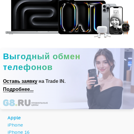
Выгодный обмен
телефонов
Оставь заявку
на Trade IN.
Подробнее...
Apple
iPhone
iPhone 16