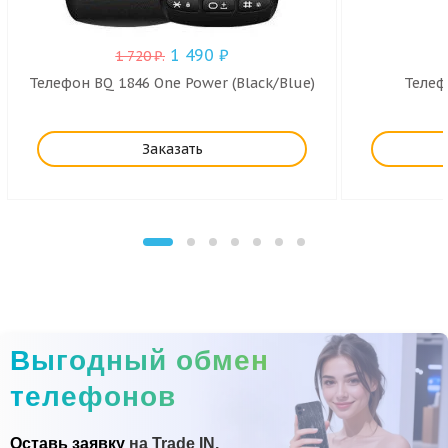
1 490
₽
1 720
₽
.
Телефон BQ 1846 One Power (Black/Blue)
Телефо
Заказать
Выгодный обмен
телефонов
Оставь заявку
на Trade IN.