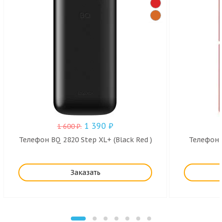
1 390
₽
1 600
₽
.
Телефон BQ 2820 Step XL+ (Black Red )
Телефон B
Заказать