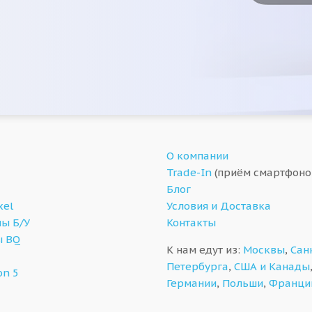
О компании
Trade-In
(приём смартфоно
Блог
xel
Условия и Доставка
ы Б/У
Контакты
ы BQ
К нам едут из:
Москвы
,
Сан
Петербурга
,
США и Канады
on 5
Германии
,
Польши
,
Франци