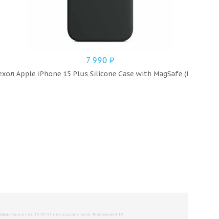
7 990
₽
ехол Apple iPhone 15 Plus Silicone Case with MagSafe (Black)
рмацию по т. 33-50-55 или в салоне на Ул. Театральной 19