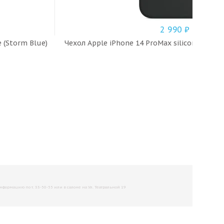
2 990
₽
e (Storm Blue)
Чехол Apple iPhone 14 ProMax silicone case M
рмацию по т. 33-50-55 или в салоне на Ул. Театральной 19