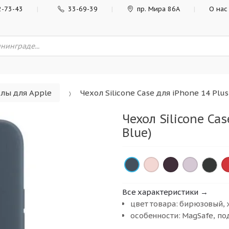
2-73-43
33-69-39
пр. Мира 86А
О нас
лы для Apple
Чехол Silicone Case для iPhone 14 Plus
Чехол Silicone Cas
Blue)
×
×
×
×
×
Все характеристики →
цвет товара: бирюзовый,
особенности: MagSafe, п