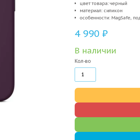
цвет товара: черный
материал: силикон
особенности: MagSafe, п
4 990
₽
В наличии
Кол-во