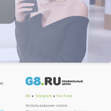
в)
ВК
●
Telegram
●
YouTube
Использование cookie
кт-