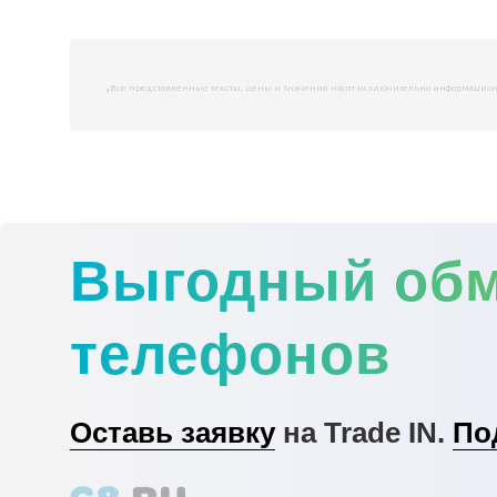
,
Все представленные тексты, цены и значения носят исключительно информационны
Выгодный об
телефонов
Оставь заявку
на Trade IN.
По