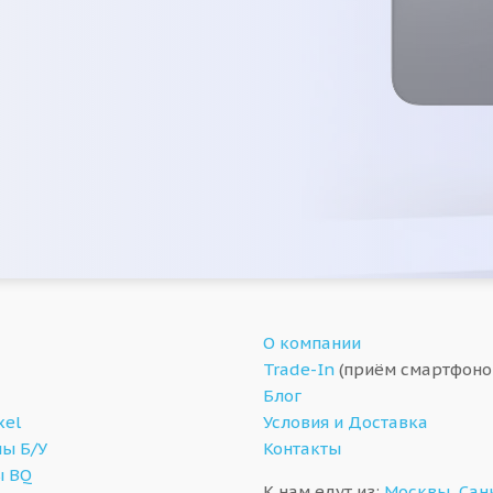
О компании
Trade-In
(приём смартфоно
Блог
xel
Условия и Доставка
ы Б/У
Контакты
ы BQ
К нам едут из:
Москвы
,
Сан