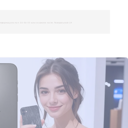
рмацию по т. 33-50-55 или в салоне на Ул. Театральной 19