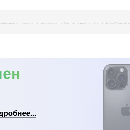
й характер и представленны для ознакомления. Страница не является публичной офертой. Уточняйте инфо
мен
дробнее...