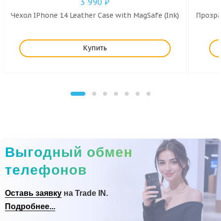
3 990
₽
Чехол IPhone 14 Leather Case with MagSafe (Ink)
Прозра
Купить
Выгодный обмен
телефонов
Оставь заявку
на Trade IN.
Подробнее...