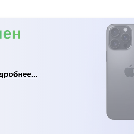
мен
дробнее...