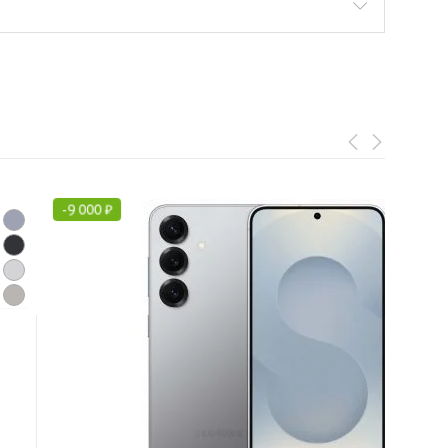
-
9 000
₽