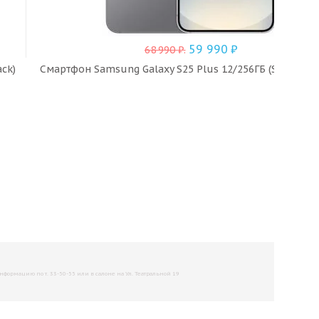
59 990
₽
68 990
₽
.
ck)
Смартфон Samsung Galaxy S25 Plus 12/256ГБ (Silver Sh
рмацию по т. 33-50-55 или в салоне на Ул. Театральной 19