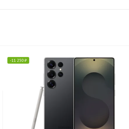
-
11 250
₽