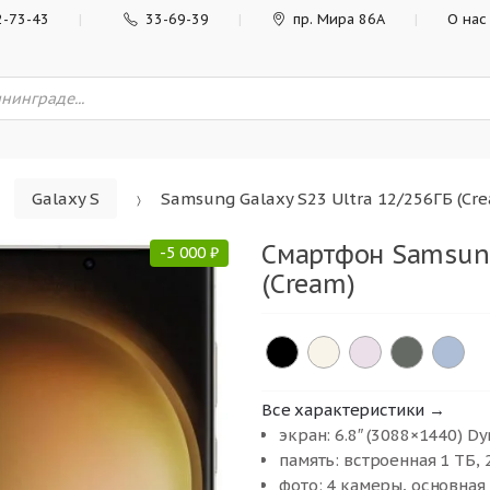
2-73-43
33-69-39
пр. Мира 86А
О нас
Galaxy S
Samsung Galaxy S23 Ultra 12/256ГБ (Cr
Смартфон Samsung
-
5 000
₽
(Cream)
Все характеристики →
экран: 6.8″ (3088×1440) 
память: встроенная 1 ТБ, 2
фото: 4 камеры, основная