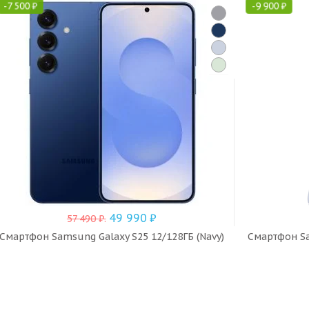
-
7 500
₽
-
9 900
₽
49 990
₽
57 490
₽
.
Смартфон Samsung Galaxy S25 12/128ГБ (Navy)
Смартфон Sam