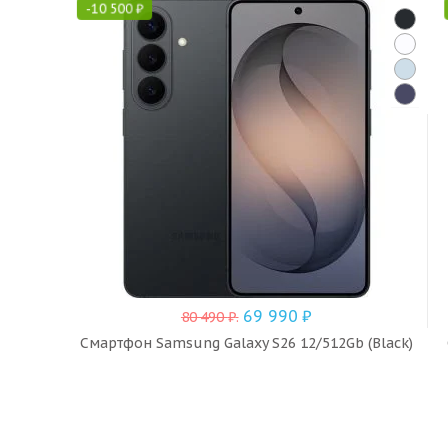
-
10 500
₽
69 990
₽
80 490
₽
.
Смартфон Samsung Galaxy S26 12/512Gb (Black)