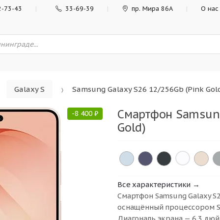
2-73-43
33-69-39
пр. Мира 86А
О нас
Galaxy S
Samsung Galaxy S26 12/256Gb (Pink Gol
Смартфон Samsung
-
8 400
₽
Gold)
×
Все характеристики →
Смартфон Samsung Galaxy S2
оснащённый процессором Sa
Диагональ экрана — 6.3 дюй