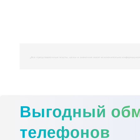
,
Все представленные тексты, цены и значения носят исключительно информационны
Выгодный об
телефонов