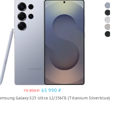
-
11
65 990
₽
75 890
₽
.
sung Galaxy S25 Ultra 12/256ГБ (Titanium Silverblue)
Сма