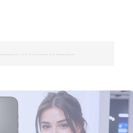
рмацию по т. 33-50-55 или в салоне на Ул. Театральной 19