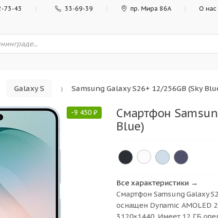
2-73-43
33-69-39
пр. Мира 86А
О нас
Galaxy S
Samsung Galaxy S26+ 12/256GB (Sky Blu
Смартфон Samsung
-
9 450
₽
Blue)
×
Все характеристики →
Смартфон Samsung Galaxy S2
оснащен Dynamic AMOLED 2
3120×1440. Имеет 12 ГБ опе