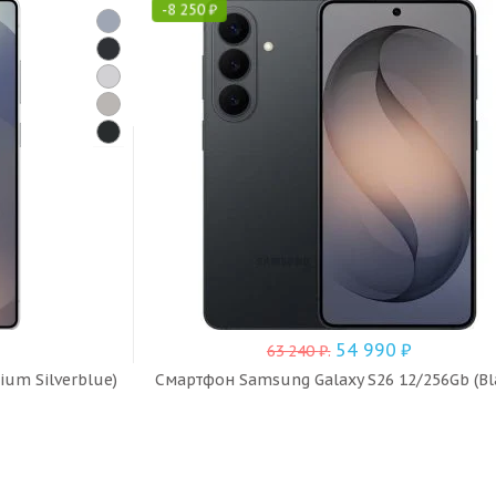
-
8 250
₽
54 990
₽
63 240
₽
.
ium Silverblue)
Смартфон Samsung Galaxy S26 12/256Gb (Bl