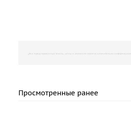
,
Все представленные тексты, цены и значения носят исключительно информационны
Просмотренные ранее