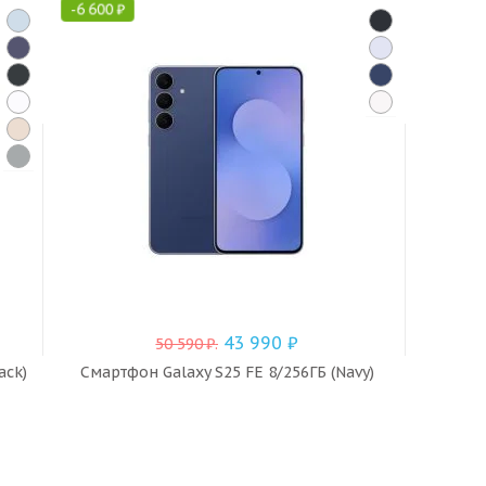
-
6 600
₽
-
7 350
43 990
₽
50 590
₽
.
ack)
Смартфон Galaxy S25 FE 8/256ГБ (Navy)
Смартфо