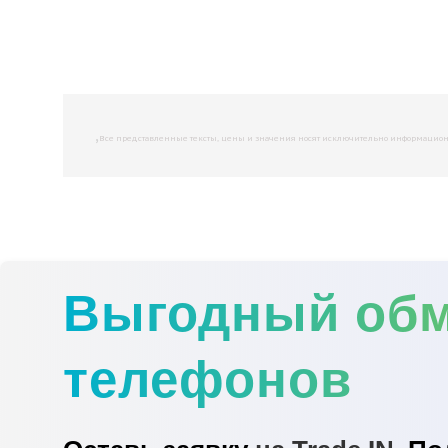
,
Все представленные тексты, цены и значения носят исключительно информационны
Выгодный об
телефонов