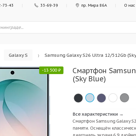
2-73-43
33-69-39
пр. Мира 86А
О нас
Galaxy S
Samsung Galaxy S26 Ultra 12/512Gb (Sky
Смартфон Samsung
-
13 500
₽
(Sky Blue)
×
×
×
Все характеристики →
Смартфон Samsung Galaxy S2
памяти. Оснащён классическ
диагональ экрана 6.9 дюймов