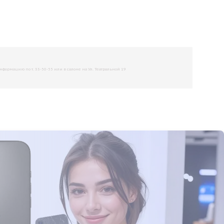
рмацию по т. 33-50-55 или в салоне на Ул. Театральной 19