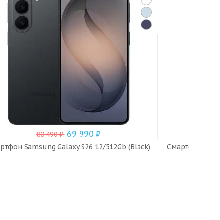
69 990
₽
80 490
₽
.
ртфон Samsung Galaxy S26 12/512Gb (Black)
Смартфон Samsu