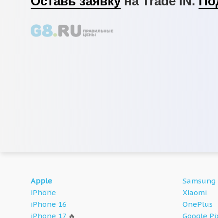
Оставь заявку
на Trade IN.
По
Apple
Samsung
iPhone
Xiaomi
iPhone 16
OnePlus
iPhone 17
🔥
Google Pi