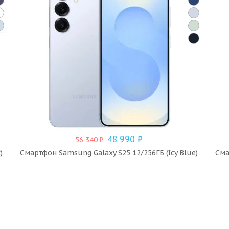
48 990
₽
56 340
₽
.
)
Смартфон Samsung Galaxy S25 12/256ГБ (Icy Blue)
Сма