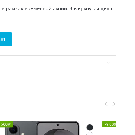
 в рамках временной акции. Зачеркнутая цена
нт
 500
₽
-
9 000
₽