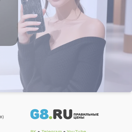
в)
ВК
●
Telegram
●
YouTube