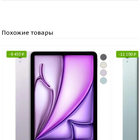
Похожие товары
-
9 450
₽
-
11 100
₽