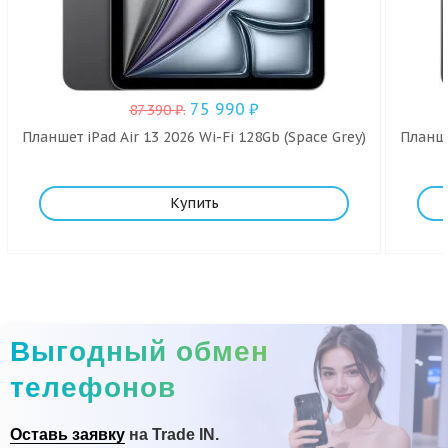
75 990
₽
87 390
₽
.
Планшет iPad Air 13 2026 Wi-Fi 128Gb (Space Grey)
Планше
Купить
Выгодный обмен
телефонов
Оставь заявку
на Trade IN.