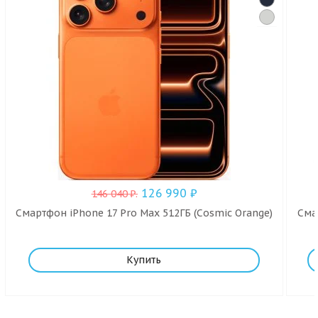
126 990
₽
146 040
₽
.
Смартфон iPhone 17 Pro Max 512ГБ (Cosmic Orange)
Смар
Купить