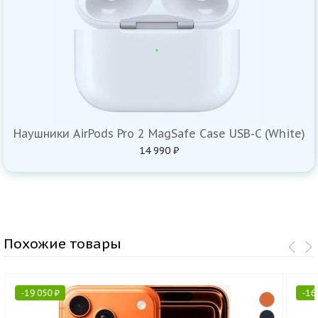
Наушники AirPods Pro 2 MagSafe Case USB-C (White)
14 990 ₽
Похожие товары
-
19 050
₽
-
16