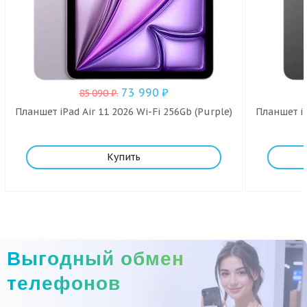
73 990
₽
85 090
₽
.
Планшет iPad Air 11 2026 Wi-Fi 256Gb (Purple)
Планшет iP
Купить
Выгодный обмен
телефонов