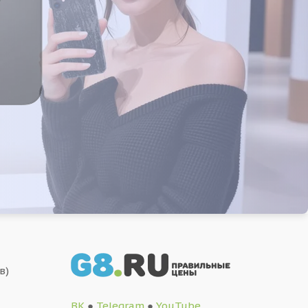
в)
ВК
●
Telegram
●
YouTube