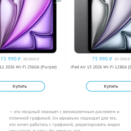
73 990
₽
75 990
₽
85 090
₽
87 390
₽
 11 2026 Wi-Fi 256Gb (Purple)
iPad Air 13 2026 Wi-Fi 128Gb (
Купить
Купить
— это мощный планшет с великолепным дисплеем и
отличной графикой. Он идеально подходит для тех,
кто хочет работать с графикой, редактировать видео
или играть в игры. Во-вторых, его