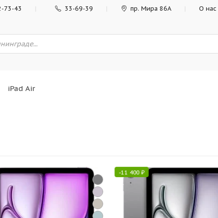
2-73-43
33-69-39
пр. Мира 86А
О нас
iPad Air
-
11 400
₽