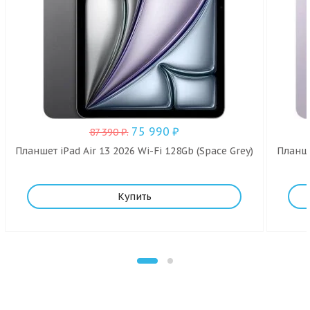
75 990
₽
87 390
₽
.
Планшет iPad Air 13 2026 Wi-Fi 128Gb (Space Grey)
Планше
Купить