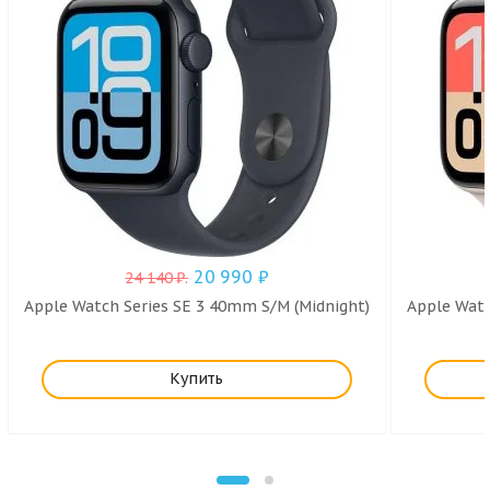
20 990
₽
24 140
₽
.
Apple Watch Series SE 3 40mm S/M (Midnight)
Apple Watc
Купить