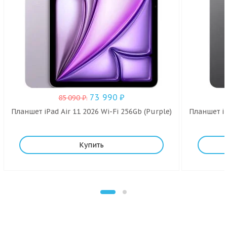
73 990
₽
85 090
₽
.
Планшет iPad Air 11 2026 Wi-Fi 256Gb (Purple)
Планшет iP
Купить