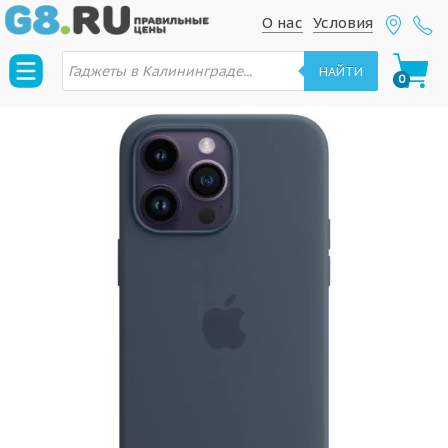
S
S
О нас
Условия
k
k
П
i
i
о
НАЙТИ
0
и
p
p
с
к
t
t
т
о
o
o
в
n
c
а
р
a
o
о
в
v
n
i
t
g
e
a
n
t
t
i
o
n