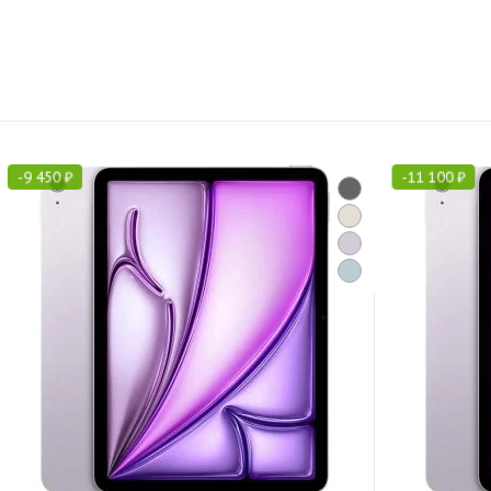
-
9 450
₽
-
11 100
₽