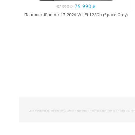
75 990
₽
87 390
₽
.
Планшет iPad Air 13 2026 Wi-Fi 128Gb (Space Grey)
,
Все представленные тексты, цены и значения носят исключительно информационны