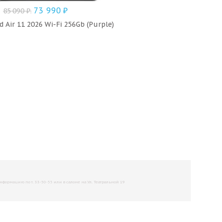
73 990
₽
85 090
₽
.
 Air 11 2026 Wi-Fi 256Gb (Purple)
рмацию по т. 33-50-55 или в салоне на Ул. Театральной 19