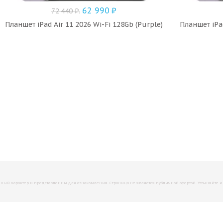
62 990
₽
72 440
₽
.
Планшет iPad Air 11 2026 Wi-Fi 128Gb (Purple)
Планшет iPad
й характер и представленны для ознакомления. Страница не является публичной офертой. Уточняйте инфо