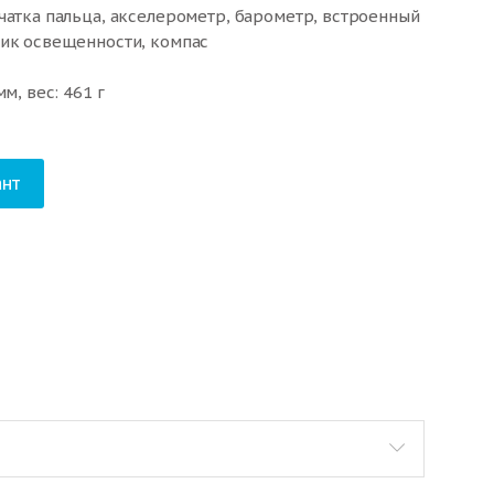
чатка пальца, акселерометр, барометр, встроенный
чик освещенности, компас
м, вес: 461 г
нт