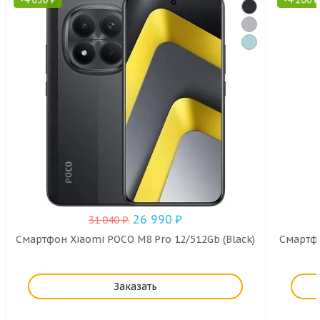
26 990
₽
31 040
₽
.
Смартфон Xiaomi POCO M8 Pro 12/512Gb (Black)
Смартфо
Заказать