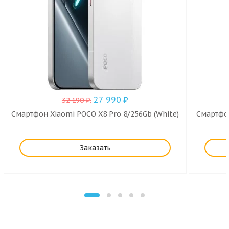
27 990
₽
32 190
₽
.
Смартфон Xiaomi POCO X8 Pro 8/256Gb (White)
Смартфон
Заказать