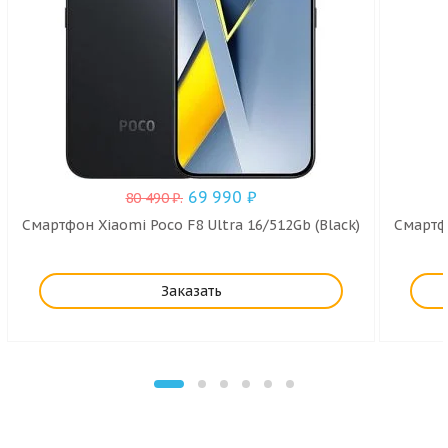
69 990
₽
80 490
₽
.
Смартфон Xiaomi Poco F8 Ultra 16/512Gb (Black)
Смартфо
Заказать