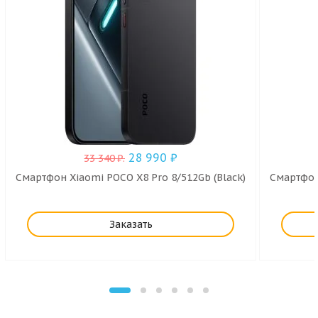
28 990
₽
33 340
₽
.
Смартфон Xiaomi POCO X8 Pro 8/512Gb (Black)
Смартфон
Заказать