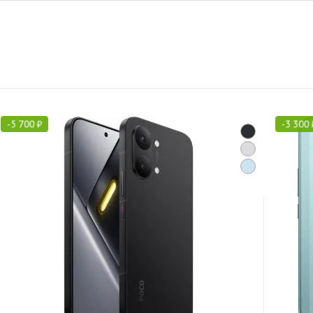
-
5 700
₽
-
3 300