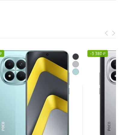
₽
-
3 380
₽