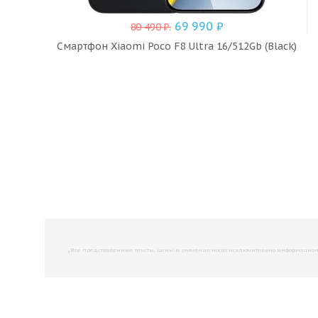
69 990
₽
80 490
₽
.
Смартфон Xiaomi Poco F8 Ultra 16/512Gb (Black)
,
Все представленные тексты, цены и значения носят исключительно информационны