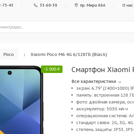
2-73-43
33-69-39
пр. Мира 86А
О нас
Poco
Xiaomi Poco M6 4G 6/128ГБ (Black)
Смартфон Xiaomi P
-
3 000
₽
Все характеристики →
экран: 6.79″ (2400×1080) I
память: встроенная 128 ГБ
фото: двойная камера, ос
аккумулятор: 5030 мА·ч
операционная система: An
стандарт связи: 2G, 3G, 4G
степень защиты: IP53, IP5