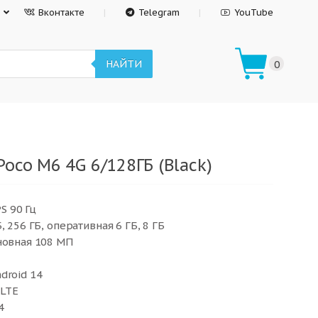
Вконтакте
Telegram
YouTube
НАЙТИ
0
oco M6 4G 6/128ГБ (Black)
PS 90 Гц
, 256 ГБ, оперативная 6 ГБ, 8 ГБ
новная 108 МП
droid 14
 LTE
4