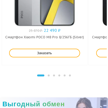
22 490
₽
25 870
₽
.
Смартфон Xiaomi POCO M8 Pro 8/256ГБ (Silver)
Смартфон
Заказать
Выгодный обмен