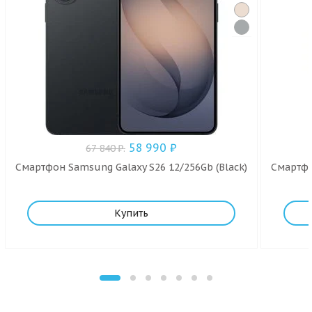
58 990
₽
67 840
₽
.
Смартфон Samsung Galaxy S26 12/256Gb (Black)
Смартфо
Купить