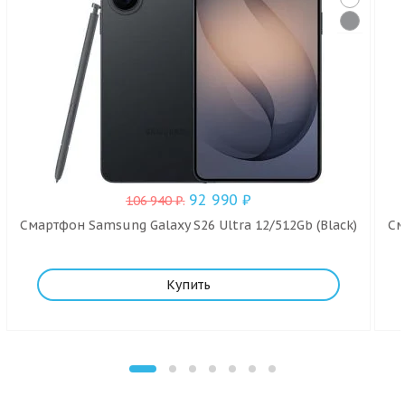
92 990
₽
106 940
₽
.
Смартфон Samsung Galaxy S26 Ultra 12/512Gb (Black)
См
Купить