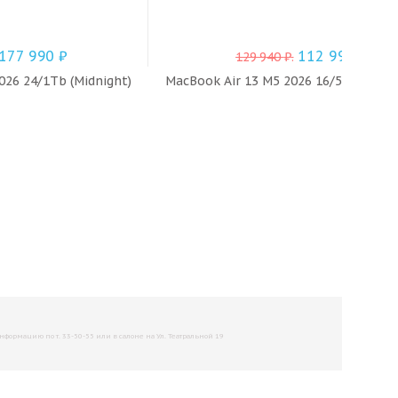
177 990
₽
112 990
₽
129 940
₽
.
026 24/1Tb (Midnight)
MacBook Air 13 M5 2026 16/512Gb (Sta
рмацию по т. 33-50-55 или в салоне на Ул. Театральной 19