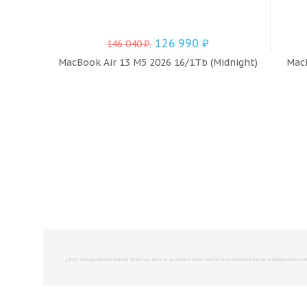
126 990
₽
146 040
₽
.
MacBook Air 13 M5 2026 16/1Tb (Midnight)
MacB
,
Все представленные тексты, цены и значения носят исключительно информационны