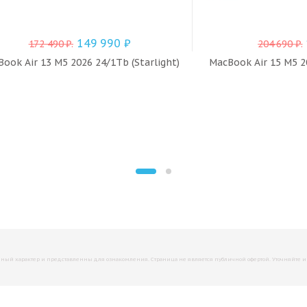
149 990
₽
172 490
₽
.
204 690
₽
.
ook Air 13 M5 2026 24/1Tb (Starlight)
MacBook Air 15 M5 2
й характер и представленны для ознакомления. Страница не является публичной офертой. Уточняйте инфо