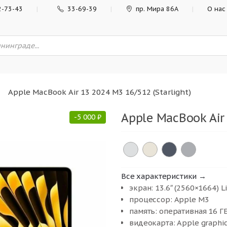
2-73-43
33-69-39
пр. Мира 86А
О нас
Apple MacBook Air 13 2024 M3 16/512 (Starlight)
Apple MacBook Air 
-
5 000
₽
Все характеристики →
экран: 13.6″ (2560×1664) L
процессор: Apple M3
память: оперативная 16 ГБ
видеокарта: Apple graphic