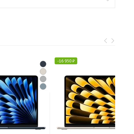
-
16 950
₽