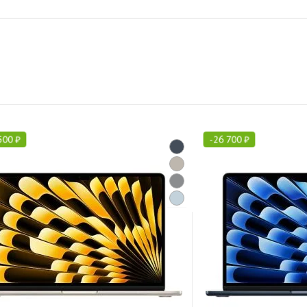
500
₽
-
26 700
₽