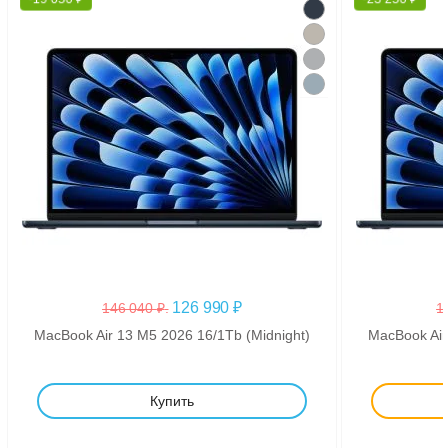
126 990
₽
146 040
₽
.
1
MacBook Air 13 M5 2026 16/1Tb (Midnight)
MacBook Air
Купить