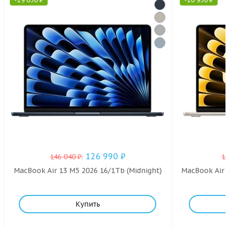
126 990
₽
146 040
₽
.
1
MacBook Air 13 M5 2026 16/1Tb (Midnight)
MacBook Air 
Купить