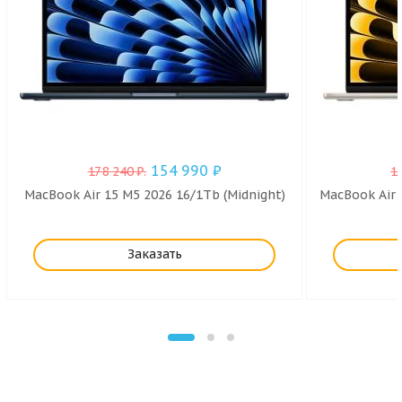
154 990
₽
178 240
₽
.
1
MacBook Air 15 M5 2026 16/1Tb (Midnight)
MacBook Air 
Заказать