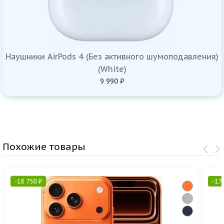
Наушники AirPods 4 (Без активного шумоподавления)
(White)
9 990 ₽
Похожие товары
-
18 750
₽
-
17