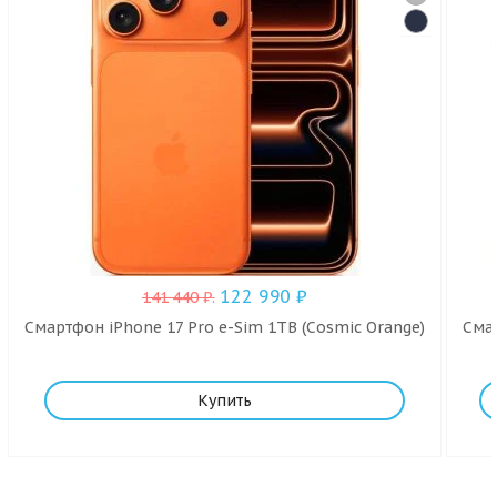
122 990
₽
141 440
₽
.
Смартфон iPhone 17 Pro e-Sim 1TB (Cosmic Orange)
Смар
Купить