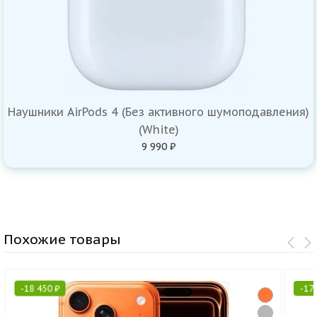
Наушники AirPods 4 (Без активного шумоподавления)
(White)
9 990 ₽
Похожие товары
-
18 450
₽
-
17