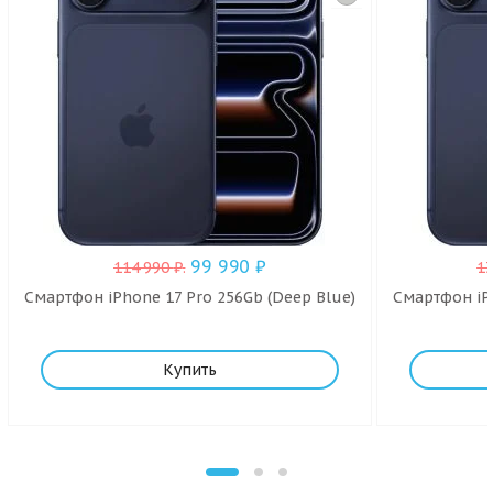
99 990
₽
114 990
₽
.
1
Смартфон iPhone 17 Pro 256Gb (Deep Blue)
Смартфон iPh
Купить