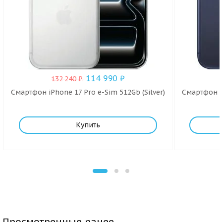
114 990
₽
132 240
₽
.
Смартфон iPhone 17 Pro e-Sim 512Gb (Silver)
Смартфон i
Купить
Просмотренные ранее