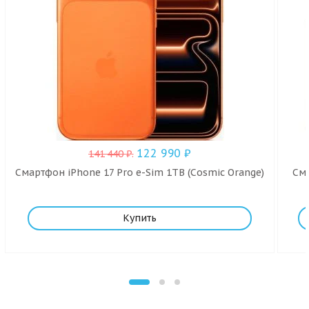
122 990
₽
141 440
₽
.
Смартфон iPhone 17 Pro e-Sim 1TB (Cosmic Orange)
Сма
Купить