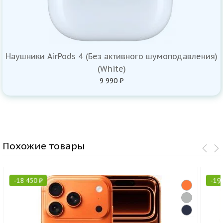
Наушники AirPods 4 (Без активного шумоподавления)
(White)
9 990 ₽
Похожие товары
-
18 450
₽
-
19