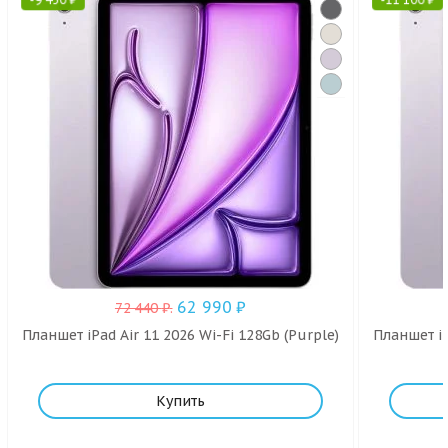
62 990
₽
72 440
₽
.
Планшет iPad Air 11 2026 Wi-Fi 128Gb (Purple)
Планшет iP
Купить