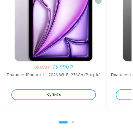
73 990
₽
85 090
₽
.
Планшет iPad Air 11 2026 Wi-Fi 256Gb (Purple)
Планшет iP
Купить