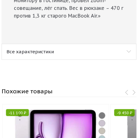
монитору в гостинице, провёл Zoom-
совещание, лёг спать. Вес в рюкзаке – 470 г
против 1,3 кг старого MacBook Air.»
Все характеристики
Похожие товары
-
11 100
₽
-
9 450
₽