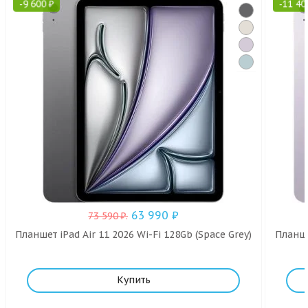
-
9 600
₽
-
11 40
63 990
₽
73 590
₽
.
Планшет iPad Air 11 2026 Wi-Fi 128Gb (Space Grey)
Планше
Купить