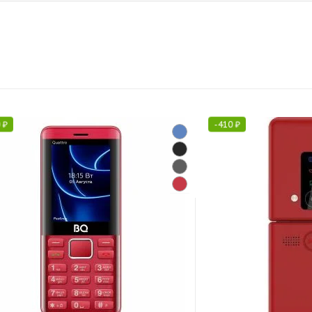
0
₽
-
410
₽