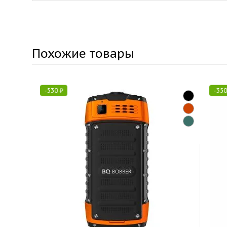
Похожие товары
-
530
₽
-
35