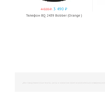
3 490
₽
4 020
₽
.
Телефон BQ 2439 Bobber (Orange )
,
Все представленные тексты, цены и значения носят исключительно информационны