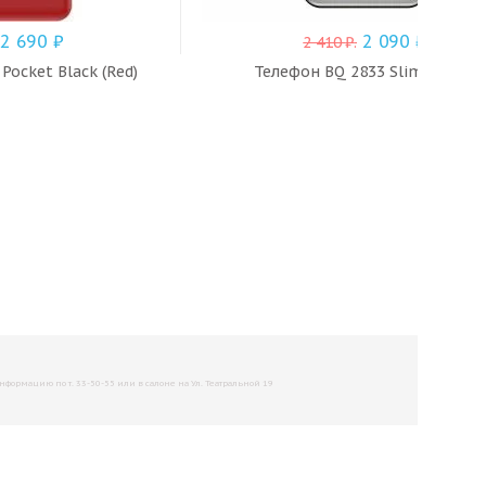
2 690
₽
2 090
₽
2 410
₽
.
Pocket Black (Red)
Телефон BQ 2833 Slim (Black)
рмацию по т. 33-50-55 или в салоне на Ул. Театральной 19