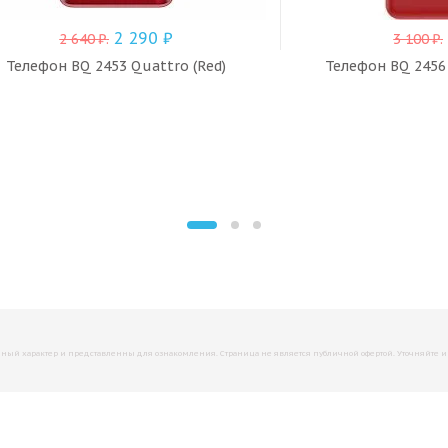
2 290
₽
2 640
₽
.
3 100
₽
.
Телефон BQ 2453 Quattro (Red)
Телефон BQ 2456 
й характер и представленны для ознакомления. Страница не является публичной офертой. Уточняйте инфо