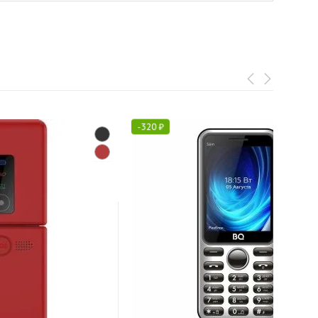
-
320
₽