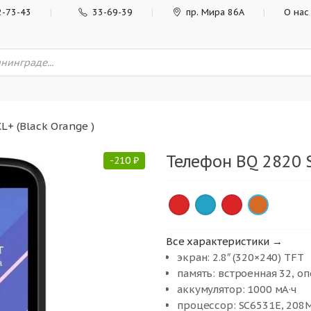
2-73-43
33-69-39
пр. Мира 86А
О нас
L+ (Black Orange )
Телефон BQ 2820 S
-
210
₽
×
×
×
×
Все характеристики →
экран: 2.8″ (320×240) TFT
память: встроенная 32, о
аккумулятор: 1000 мА·ч
процессор: SC6531E, 208