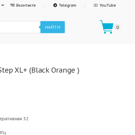
Вконтакте
Telegram
YouTube
НАЙТИ
0
tep XL+ (Black Orange )
перативная 32
МГц