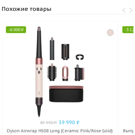
Похожие товары
-
6 000
₽
-
3 1
39 990
₽
45 990
₽
.
Dyson Airwrap HS08 Long (Ceramic Pink/Rose Gold)
Выпря