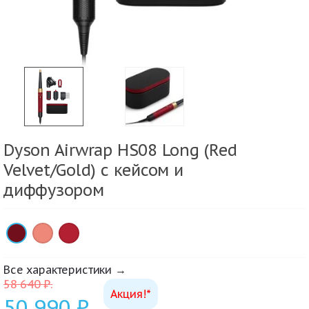
Dyson Airwrap HS08 Long (Red
Velvet/Gold) с кейсом и
диффузором
×
×
×
Все характеристики →
58 640
₽
.
Акция!*
50 990
₽