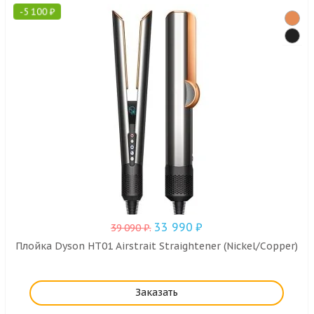
-
5 100
₽
33 990
₽
39 090
₽
.
Плойка Dyson HT01 Airstrait Straightener (Nickel/Copper)
Заказать